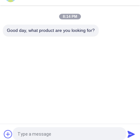
che prova eseguendo la luce di emergenza dell'uomo ha
mantenuto
8:14 PM
Segnale di uscita di emergenza a LED a batteria al litio
ricaricabile con riserva di 3 ore e montato sulla parete
Good day, what product are you looking for?
Categorie popolari
Tutti
Luce Di Emergenza 
Luce Di Emergenza 
Impermeabile
Ricaricabile
Luce Di Emergenza 
Luci Di Emergenza 
Messa
Principali
Luce Di Emergenza 
Emergenza 
Del Soffitto
Downlight Del LED
Luci Di Emergenza 
Luci Di Emergenza 
Difficili Di Auto
Gemellate Del Punto
Richiedi un preventivo