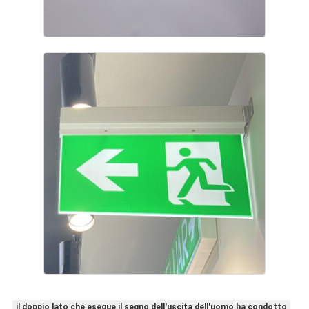
il doppio lato che esegue il segno dell'uscita dell'uomo ha condotto