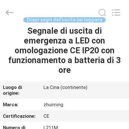
2026
Hangzhou
Dreamy
Technology
Co.,Ltd.
Doppi segni dell'uscita parteggiata
All
Rights
Segnale di uscita di
CASA
Reserved.
emergenza a LED con
PRODOTTI
omologazione CE IP20 con
funzionamento a batteria di 3
CIRCA
ore
NOI
Luogo di
La Cina (continente)
origine:
GIRO
DELLA
Marca:
zhuiming
FABBRICA
Certificazione:
CE
Numero di
L211M