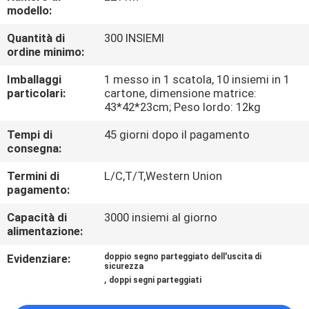
CONTROLLO
modello:
DI
Quantità di
300 INSIEMI
ordine minimo:
QUALITÀ
Imballaggi
1 messo in 1 scatola, 10 insiemi in 1
particolari:
cartone, dimensione matrice:
CONTATTICI
43*42*23cm; Peso lordo: 12kg
Tempi di
45 giorni dopo il pagamento
RICHIEDA
consegna:
UNA
Termini di
L/C,T/T,Western Union
CITAZIONE
pagamento:
Capacità di
3000 insiemi al giorno
alimentazione:
SITEMAP
Evidenziare:
doppio segno parteggiato dell'uscita di
sicurezza
NORME
,
doppi segni parteggiati
SULLA