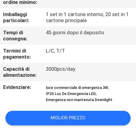
ordine minimo:
CONTROLLO
DI
Imballaggi
1 set in 1 cartone interno, 20 set in 1
particolari:
cartone principale
QUALITÀ
Tempi di
45 giorni dopo il deposito
consegna:
CONTATTICI
Termini di
L/C, T/T
pagamento:
RICHIEDA
Capacità di
3000pcs/day
UNA
alimentazione:
CITAZIONE
Evidenziare:
,
luce commerciale di emergenza 3W
,
IP20 Luz De Emergencia LED
Emergenza non mantenuta Downlight
MAPPA
DEL
MIGLIOR PREZZO
SITO