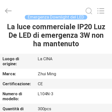
2026
Hangzhou
Dreamy
Technology
Co.,Ltd.
Emergenza Downlight del LED
All
Rights
La luce commerciale IP20 Luz
CASA
Reserved.
De LED di emergenza 3W non
PRODOTTI
ha mantenuto
CIRCA
Luogo di
La CINA
origine:
NOI
Marca:
Zhui Ming
GIRO
Certificazione:
CE
DELLA
Numero di
L104N-3
FABBRICA
modello:
Quantità di
300pcs