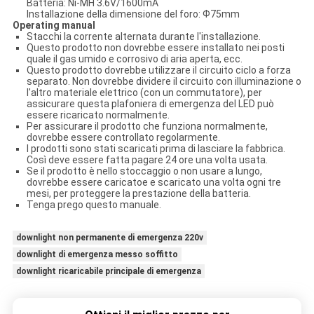
Batteria: Ni-MH 3.6V/1600mA
Installazione della dimensione del foro: Ф75mm
Operating manual
Stacchi la corrente alternata durante l'installazione.
Questo prodotto non dovrebbe essere installato nei posti
quale il gas umido e corrosivo di aria aperta, ecc.
Questo prodotto dovrebbe utilizzare il circuito ciclo a forza
separato. Non dovrebbe dividere il circuito con illuminazione o
l'altro materiale elettrico (con un commutatore), per
assicurare questa plafoniera di emergenza del LED può
essere ricaricato normalmente.
Per assicurare il prodotto che funziona normalmente,
dovrebbe essere controllato regolarmente.
I prodotti sono stati scaricati prima di lasciare la fabbrica.
Così deve essere fatta pagare 24 ore una volta usata.
Se il prodotto è nello stoccaggio o non usare a lungo,
dovrebbe essere caricatoe e scaricato una volta ogni tre
mesi, per proteggere la prestazione della batteria.
Tenga prego questo manuale.
downlight non permanente di emergenza 220v
downlight di emergenza messo soffitto
downlight ricaricabile principale di emergenza