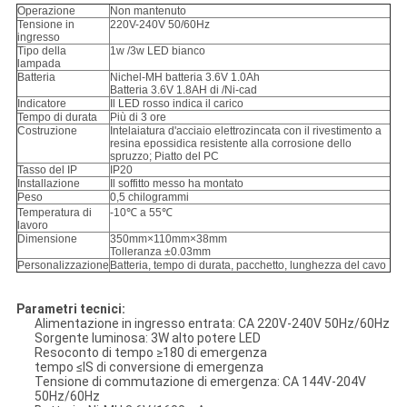
Operazione
Non mantenuto
Tensione in
220V-240V 50/60Hz
ingresso
Tipo della
1w /3w LED bianco
lampada
Batteria
Nichel-MH batteria 3.6V 1.0Ah
Batteria 3.6V 1.8AH di /Ni-cad
Indicatore
Il LED rosso indica il carico
Tempo di durata
Più di 3 ore
Costruzione
Intelaiatura d'acciaio elettrozincata con il rivestimento a
resina epossidica resistente alla corrosione dello
spruzzo; Piatto del PC
Tasso del IP
IP20
Installazione
Il soffitto messo ha montato
Peso
0,5 chilogrammi
Temperatura di
-10℃ a 55℃
lavoro
Dimensione
350mm×110mm×38mm
Tolleranza ±0.03mm
Personalizzazione
Batteria, tempo di durata, pacchetto, lunghezza del cavo
Parametri tecnici:
Alimentazione in ingresso entrata: CA 220V-240V 50Hz/60Hz
Sorgente luminosa: 3W alto potere LED
Resoconto di tempo ≥180 di emergenza
tempo ≤IS di conversione di emergenza
Tensione di commutazione di emergenza: CA 144V-204V
50Hz/60Hz