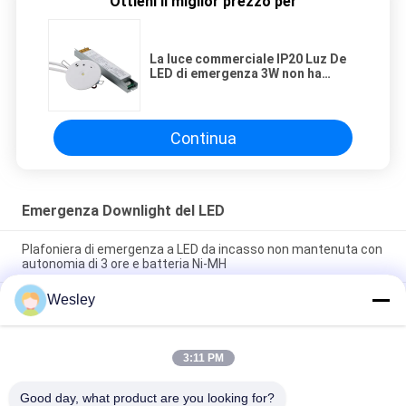
Ottieni il miglior prezzo per
La luce commerciale IP20 Luz De
LED di emergenza 3W non ha
mantenuto
Continua
Emergenza Downlight del LED
Plafoniera di emergenza a LED da incasso non mantenuta con
autonomia di 3 ore e batteria Ni-MH
Wesley
Luce di emergenza a LED a soffitto incastrato con
funzionamento di 3 ore senza manutenzione e garanzia di 3
anni
3:11 PM
Emergenza Downlight LED 3W con 3 anni di garanzia, corpo in
ABS
Good day, what product are you looking for?