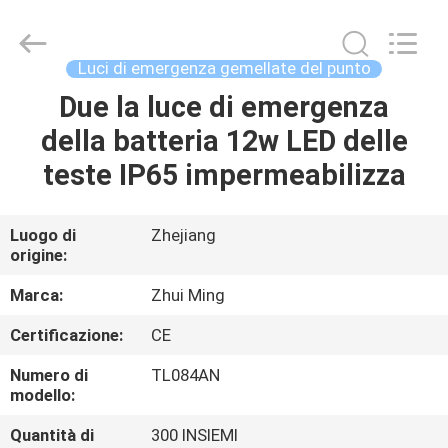
2026
Hangzhou
Dreamy
Technology
Co.,Ltd.
Luci di emergenza gemellate del punto
All
Rights
Due la luce di emergenza
CASA
Reserved.
della batteria 12w LED delle
PRODOTTI
teste IP65 impermeabilizza
CIRCA
Luogo di
Zhejiang
origine:
NOI
Marca:
Zhui Ming
GIRO
Certificazione:
CE
DELLA
Numero di
TL084AN
FABBRICA
modello:
Quantità di
300 INSIEMI