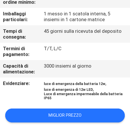
ordine minimo:
CONTROLLO
DI
Imballaggi
1 messo in 1 scatola interna, 5
particolari:
insiemi in 1 cartone matrice
QUALITÀ
Tempi di
45 giorni sulla ricevuta del deposito
consegna:
CONTATTICI
Termini di
T/T, L/C
pagamento:
RICHIEDA
Capacità di
3000 insiemi al giorno
UNA
alimentazione:
CITAZIONE
Evidenziare:
,
luce di emergenza della batteria 12w
,
luce di emergenza di 12w LED
Luce di emergenza impermeabile della batteria
MAPPA
IP65
DEL
MIGLIOR PREZZO
SITO