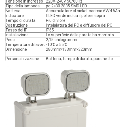
Tensione in ingresso
220V-240V 50/60Hz
Tipo della lampada
pc 2×30 2835 SMD LED
Batteria
Accumulatore al nickel-cadmio 6V/4.5Ah
Indicatore
Il LED verde indica il potere sopra
Tempo di durata
Più di 3 ore
Costruzione
Intelaiatura del PC e diffusore del PC
Tasso del IP
IP65
Installazione
La superficie della parete ha montato
Peso
2,15 chilogrammi
Temperatura di lavoro
-10℃ a 55℃
Dimensione
280mm×133mm×320mm
Personalizzazione
Batteria, tempo di durata, pacchetto