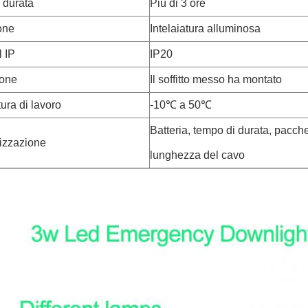
 durata
Più di 3 ore
one
Intelaiatura alluminosa
l IP
IP20
ione
Il soffitto messo ha montato
ura di lavoro
-10℃ a 50℃
Batteria, tempo di durata, pacche
izzazione
lunghezza del cavo