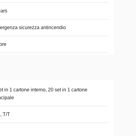
ars
rgenza sicurezza antincendio
ore
et in 1 cartone interno, 20 set in 1 cartone
ncipale
, T/T