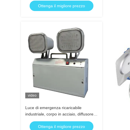
Ottenga il migliore prezzo
video
Luce di emergenza ricaricabile
industriale, corpo in acciaio, diffusore in
PC
Ottenga il migliore prezzo