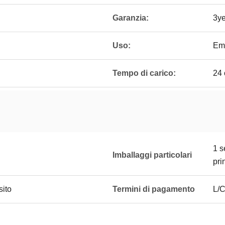
Garanzia:
3ye
Uso:
Eme
Tempo di carico:
24 
1 s
Imballaggi particolari
pri
sito
Termini di pagamento
L/C