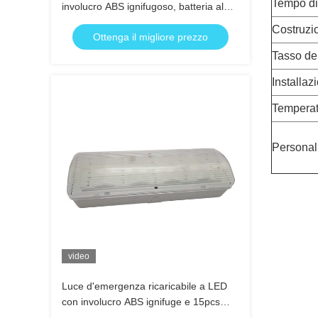
Tempo di
involucro ABS ignifugoso, batteria al
nichel-cadmio e durata di 3 ore
Costruzi
Ottenga il migliore prezzo
Tasso de
Installaz
Temperat
Personal
video
Luce d'emergenza ricaricabile a LED
con involucro ABS ignifuge e 15pcs
SMD LED per 3 ore di durata