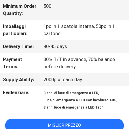
FABBRICA
Minimum Order
500
Quantity:
CONTROLLO
Imballaggi
1pc in 1 scatola interna, 50pc in 1
particolari:
cartone
DI
Delivery Time:
40-45 days
QUALITÀ
Payment
30% T/T in advance, 70% balance
Terms:
before delivery
CONTATTICI
Supply Ability:
2000pcs each day
RICHIEDA
Evidenziare:
,
3 anni di luce di emergenza a LED
,
UNA
Luce di emergenza a LED con involucro ABS
3 anni luce di emergenza a LED 120°
CITAZIONE
MIGLIOR PREZZO