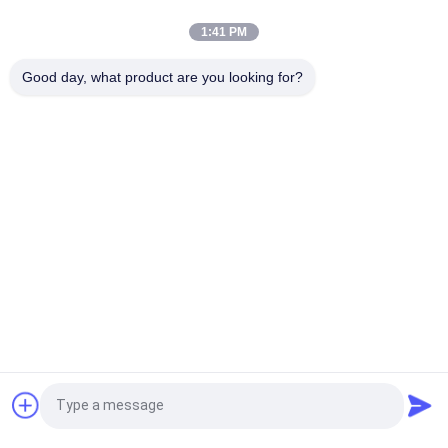
funzionamento di 3 ore senza manutenzione e garanzia di 3
anni
1:41 PM
Emergenza Downlight LED 3W con 3 anni di garanzia, corpo in
Good day, what product are you looking for?
ABS
Categorie popolari
Tutti
Luce Di Emergenza 
Luce Di Emergenza 
Impermeabile
Ricaricabile
Luce Di Emergenza 
Luci Di Emergenza 
Messa
Principali
Luce Di Emergenza 
Emergenza 
Del Soffitto
Downlight Del LED
Luci Di Emergenza 
Luci Di Emergenza 
Richiedi un preventivo
Difficili Di Auto
Gemellate Del Punto