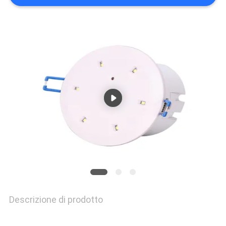
MAPPA
DEL
SITO
NORME
SULLA
PRIVACY
Descrizione di prodotto