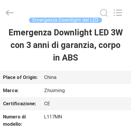
-
2026
Hangzhou
Dreamy
Emergenza Downlight del LED
Technology
Co.,Ltd.
Emergenza Downlight LED 3W
CASA
All
Rights
Reserved.
con 3 anni di garanzia, corpo
PRODOTTI
in ABS
CIRCA
Place of Origin:
China
NOI
Marca:
Zhuiming
Certificazione:
CE
GIRO
Numero di
L117MN
DELLA
modello: