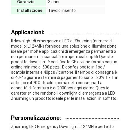
Garanzia
3 anni
Installazione
Tavolo inserito
Applicazioni:
Il downlight di emergenza a LED di Zhuiming (numero di
modello: L124MN) fornisce una soluzione di illuminazione
ideale per molte applicazioni di emergenza permanenti o
non permanenti, ricaricabili e impermeabili ip65.Questo
prodotto downlight è certificato CE e viene fornito con un
ordine minimo di 500 pezzi. È confezionato in 1pc /
scatola interna e 40pcs / cartone. Il tempo di consegna è
di 40-45 giorni e i termini di pagamento sono il 30% T / T in
anticipo e il 70% di saldo prima della consegna. La
capacità di fornitura è di 2000pcs ogni giorno.Queste
caratteristiche rendono il downlight di emergenza a LED
Zhuiming un prodotto ideale per le installazioni in soffitto.
Personalizzazione:
Zhuiming LED Emergency Downlight L124MN è perfetto