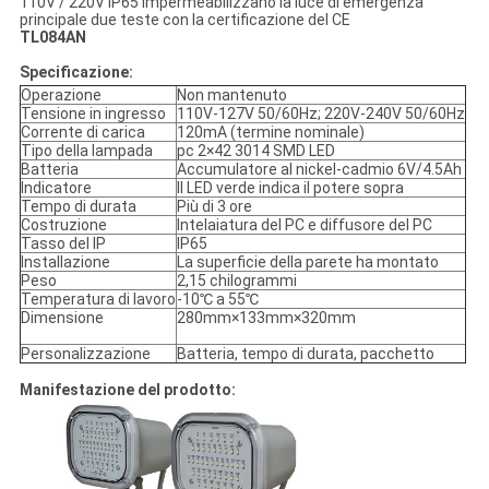
110V / 220V IP65 impermeabilizzano la luce di emergenza
principale due teste con la certificazione del CE
TL084AN
Specificazione:
Operazione
Non mantenuto
Tensione in ingresso
110V-127V 50/60Hz; 220V-240V 50/60Hz
Corrente di carica
120mA (termine nominale)
Tipo della lampada
pc 2×42 3014 SMD LED
Batteria
Accumulatore al nickel-cadmio 6V/4.5Ah
Indicatore
Il LED verde indica il potere sopra
Tempo di durata
Più di 3 ore
Costruzione
Intelaiatura del PC e diffusore del PC
Tasso del IP
IP65
Installazione
La superficie della parete ha montato
Peso
2,15 chilogrammi
Temperatura di lavoro
-10℃ a 55℃
Dimensione
280mm×133mm×320mm
Personalizzazione
Batteria, tempo di durata, pacchetto
Manifestazione del prodotto: