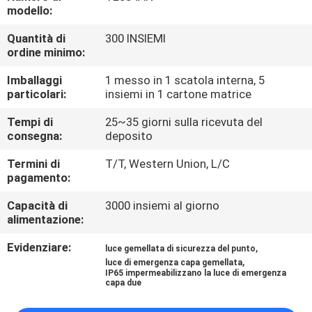
CONTROLLO
modello:
DI
Quantità di
300 INSIEMI
ordine minimo:
QUALITÀ
Imballaggi
1 messo in 1 scatola interna, 5
particolari:
insiemi in 1 cartone matrice
CONTATTICI
Tempi di
25~35 giorni sulla ricevuta del
consegna:
deposito
RICHIEDA
Termini di
T/T, Western Union, L/C
UNA
pagamento:
CITAZIONE
Capacità di
3000 insiemi al giorno
alimentazione:
MAPPA
Evidenziare:
,
luce gemellata di sicurezza del punto
DEL
,
luce di emergenza capa gemellata
IP65 impermeabilizzano la luce di emergenza
SITO
capa due