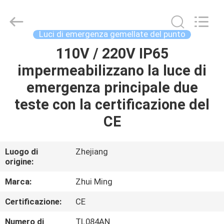
2026
Hangzhou
Dreamy
Technology
Co.,Ltd.
Luci di emergenza gemellate del punto
All
Rights
110V / 220V IP65
CASA
Reserved.
impermeabilizzano la luce di
PRODOTTI
emergenza principale due
teste con la certificazione del
CIRCA
CE
NOI
Luogo di
Zhejiang
origine:
GIRO
DELLA
Marca:
Zhui Ming
FABBRICA
Certificazione:
CE
Numero di
TL084AN