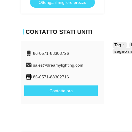
Ottenga il migliore prezzo
CONTATTO STATI UNITI
Tag：
segno me
86-0571-88303726
sales@dreamylighting.com
86-0571-88302716
Contatta ora