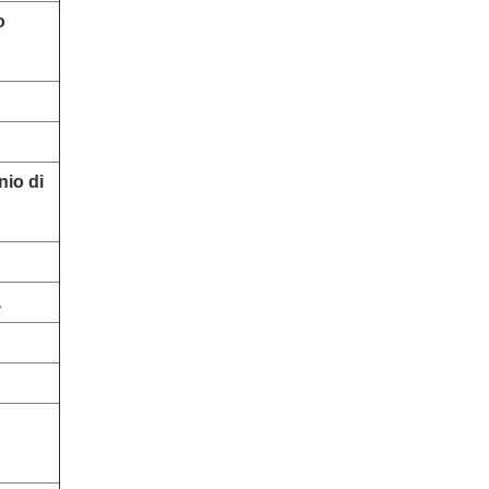
o
nio di
a