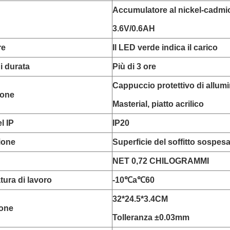
Accumulatore al nickel-cadmi
3.6V/0.6AH
re
Il LED verde indica il carico
i durata
Più di 3 ore
Cappuccio protettivo di allumi
ione
Masterial, piatto acrilico
l IP
IP20
zione
Superficie del soffitto sospes
NET 0,72 CHILOGRAMMI
ura di lavoro
-10℃a℃60
32*24.5*3.4CM
one
Tolleranza ±0.03mm