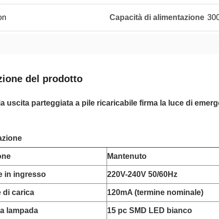
on
Capacità di alimentazione
300
zione del prodotto
a uscita parteggiata a pile ricaricabile firma la luce di eme
azione
one
Mantenuto
 in ingresso
220V-240V 50/60Hz
 di carica
120mA (termine nominale)
la lampada
15 pc SMD LED bianco