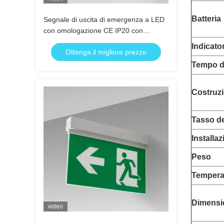
Batteria
Segnale di uscita di emergenza a LED
con omologazione CE IP20 con
funzionamento a batteria di 3 ore
Indicato
Ottenga il migliore prezzo
Tempo d
Costruz
Tasso de
Installa
Peso
Temperat
Dimensi
video