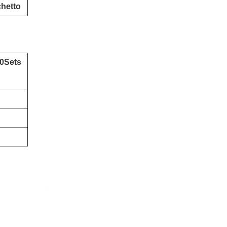
chetto
10Sets