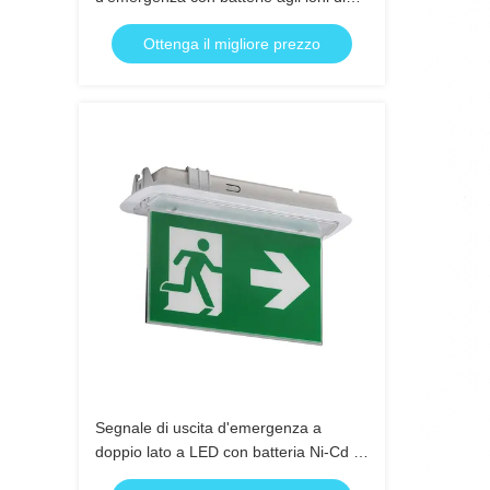
litio e durata di emergenza di 3 ore nel
Ottenga il migliore prezzo
contenitore ABS
Segnale di uscita d'emergenza a
doppio lato a LED con batteria Ni-Cd e
involucro ABS ignifugo