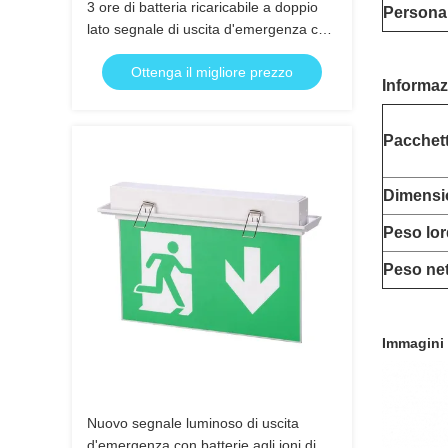
3 ore di batteria ricaricabile a doppio
Personal
lato segnale di uscita d'emergenza con
15pcs SMD LED bianco e batteria agli
Ottenga il migliore prezzo
ioni di litio
Informaz
Pacchet
Dimensio
Peso lo
Peso ne
Immagini 
Nuovo segnale luminoso di uscita
d'emergenza con batterie agli ioni di