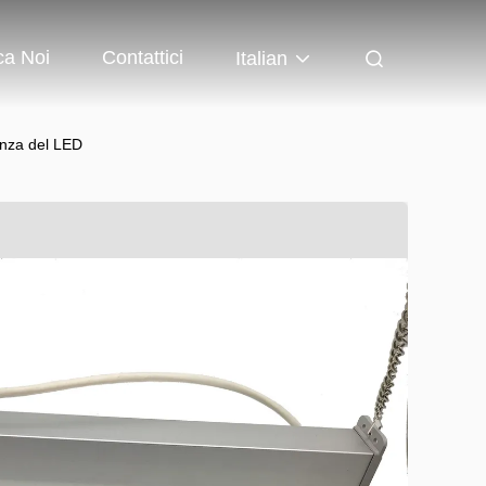
ca Noi
Contattici
Italian
genza del LED