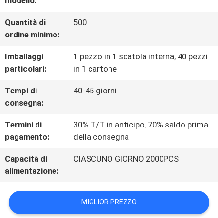
modello:
FABBRICA
Quantità di
500
ordine minimo:
CONTROLLO
Imballaggi
1 pezzo in 1 scatola interna, 40 pezzi
DI
particolari:
in 1 cartone
QUALITÀ
Tempi di
40-45 giorni
consegna:
CONTATTICI
Termini di
30% T/T in anticipo, 70% saldo prima
pagamento:
della consegna
RICHIEDA
Capacità di
CIASCUNO GIORNO 2000PCS
UNA
alimentazione:
CITAZIONE
MIGLIOR PREZZO