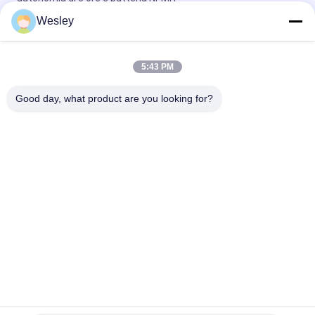
Wesley
Luce di emergenza a LED a soffitto incastrato con
funzionamento di 3 ore senza manutenzione e garanzia di 3
anni
5:43 PM
Emergenza Downlight LED 3W con 3 anni di garanzia, corpo in
Good day, what product are you looking for?
ABS
Categorie popolari
Tutti
Luce Di Emergenza 
Luce Di Emergenza 
Impermeabile
Ricaricabile
Luce Di Emergenza 
Luci Di Emergenza 
Messa
Principali
Luce Di Emergenza 
Emergenza 
Del Soffitto
Downlight Del LED