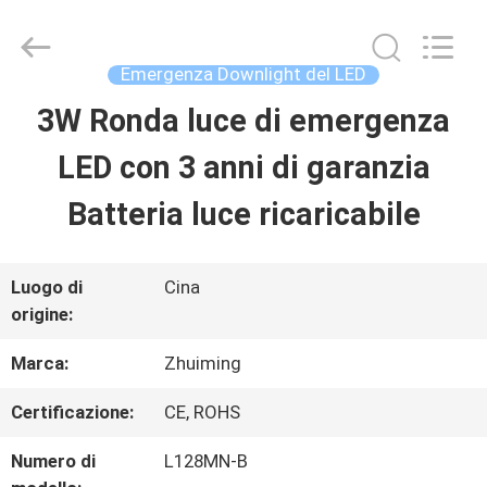
-
2026
Hangzhou
Dreamy
Emergenza Downlight del LED
Technology
Co.,Ltd.
3W Ronda luce di emergenza
CASA
All
Rights
Reserved.
LED con 3 anni di garanzia
PRODOTTI
Batteria luce ricaricabile
CIRCA
Luogo di
Cina
origine:
NOI
Marca:
Zhuiming
GIRO
Certificazione:
CE, ROHS
DELLA
Numero di
L128MN-B