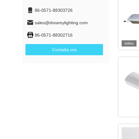
86-0571-88303726
sales@dreamylighting.com
86-0571-88302716
video
Contatta ora