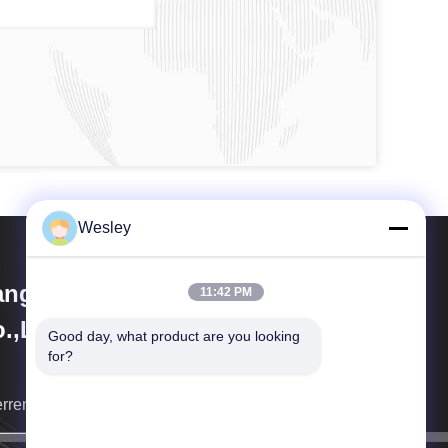
Wesley
angzhou Dreamy Technology
11:42 PM
.,Ltd
Good day, what product are you looking 
for?
erremo appena possibile indietro voi.