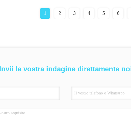
1
2
3
4
5
6
Invii la vostra indagine direttamente no