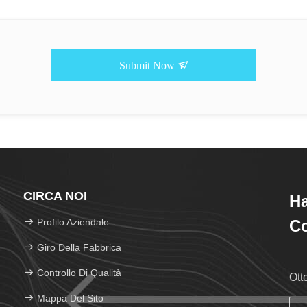
Submit Now
CIRCA NOI
H
Profilo Aziendale
Co
Giro Della Fabbrica
Controllo Di Qualità
Ott
Mappa Del Sito