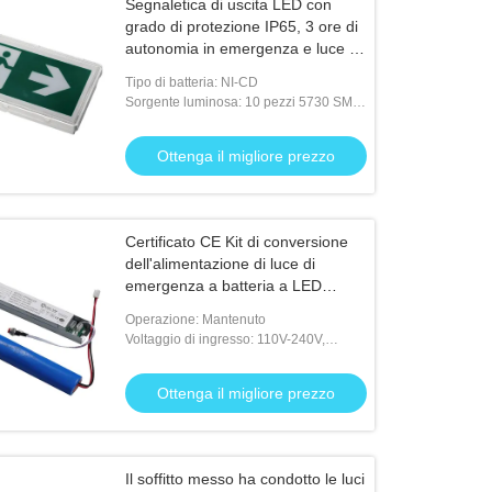
Segnaletica di uscita LED con
grado di protezione IP65, 3 ore di
autonomia in emergenza e luce di
emergenza alimentata a batteria
Tipo di batteria: NI-CD
Ni-Cd
Sorgente luminosa: 10 pezzi 5730 SMD
LED
Ottenga il migliore prezzo
Certificato CE Kit di conversione
dell'alimentazione di luce di
emergenza a batteria a LED
ricaricabile
Operazione: Mantenuto
Voltaggio di ingresso: 110V-240V,
50/60HZ
Ottenga il migliore prezzo
Il soffitto messo ha condotto le luci