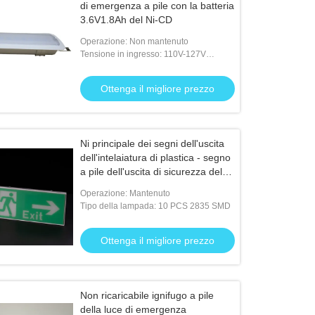
di emergenza a pile con la batteria
3.6V1.8Ah del Ni-CD
Operazione: Non mantenuto
Tensione in ingresso: 110V-127V
50/60Hz; 220V-240V 50/60Hz
Ottenga il migliore prezzo
Ni principale dei segni dell'uscita
dell'intelaiatura di plastica - segno
a pile dell'uscita di sicurezza del
CD
Operazione: Mantenuto
Tipo della lampada: 10 PCS 2835 SMD
Ottenga il migliore prezzo
Non ricaricabile ignifugo a pile
della luce di emergenza