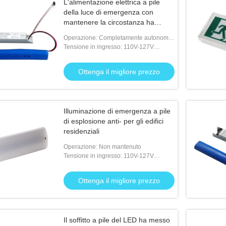
L'alimentazione elettrica a pile
della luce di emergenza con
mantenere la circostanza ha
condotto le lampade
Operazione: Completamente autonomo
per lo stato Maintained
Tensione in ingresso: 110V-127V
50/60Hz; 220V-240V 50/60Hz
Ottenga il migliore prezzo
Illuminazione di emergenza a pile
di esplosione anti- per gli edifici
residenziali
Operazione: Non mantenuto
Tensione in ingresso: 110V-127V
50/60Hz; 220V-240V 50/60Hz
Ottenga il migliore prezzo
Il soffitto a pile del LED ha messo