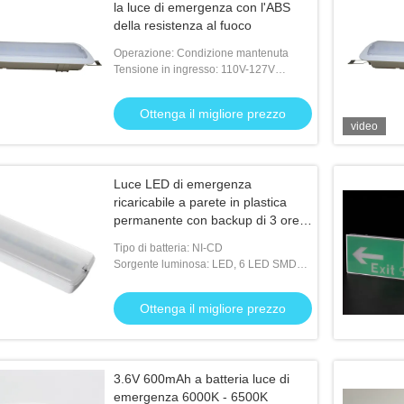
la luce di emergenza con l'ABS
della resistenza al fuoco
Operazione: Condizione mantenuta
Tensione in ingresso: 110V-127V
50/60Hz; 220V-240V 50/60Hz
Ottenga il migliore prezzo
video
Luce LED di emergenza
ricaricabile a parete in plastica
permanente con backup di 3 ore e
batteria Ni-Cd, certificazione IP20
Tipo di batteria: NI-CD
Sorgente luminosa: LED, 6 LED SMD
5730
Ottenga il migliore prezzo
3.6V 600mAh a batteria luce di
emergenza 6000K - 6500K