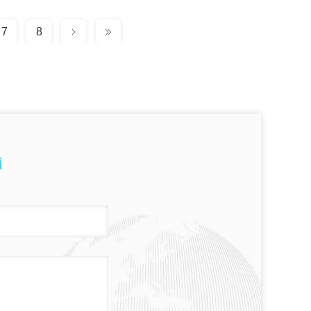
7
8
i