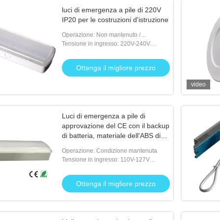
luci di emergenza a pile di 220V
IP20 per le costruzioni d'istruzione
Operazione: Non mantenuto /
Mantenuto
Tensione in ingresso: 220V-240V
50/60Hz
Ottenga il migliore prezzo
video
Luci di emergenza a pile di
approvazione del CE con il backup
di batteria, materiale dell'ABS di
resistenza al fuoco
Operazione: Condizione mantenuta
Tensione in ingresso: 110V-127V
50/60Hz; 220V-240V 50/60Hz
Ottenga il migliore prezzo