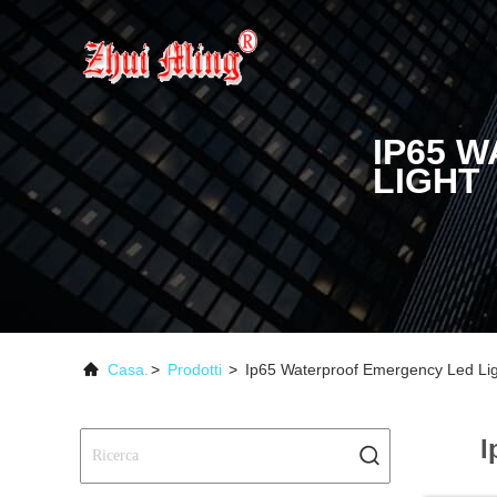
IP65 
LIGHT
Casa.
>
Prodotti
>
Ip65 Waterproof Emergency Led Lig
I