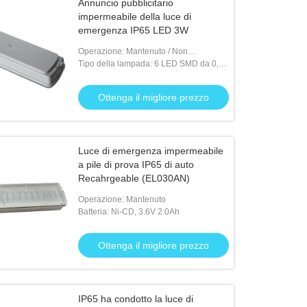
Annuncio pubblicitario
impermeabile della luce di
emergenza IP65 LED 3W
Operazione: Mantenuto / Non
mantenuto
Tipo della lampada: 6 LED SMD da 0,5
W 5730
Ottenga il migliore prezzo
Luce di emergenza impermeabile
a pile di prova IP65 di auto
Recahrgeable (EL030AN)
Operazione: Mantenuto
Batteria: Ni-CD, 3.6V 2.0Ah
Ottenga il migliore prezzo
IP65 ha condotto la luce di