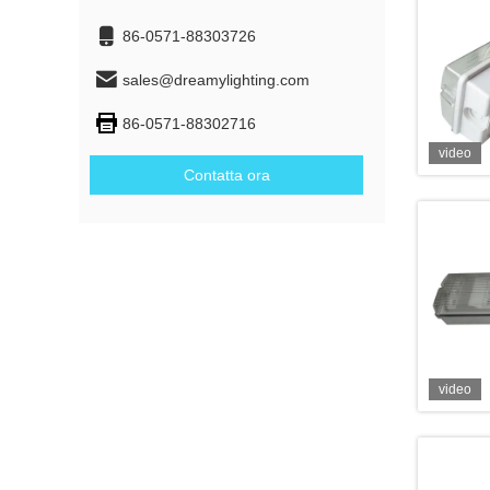
86-0571-88303726
sales@dreamylighting.com
86-0571-88302716
video
Contatta ora
video