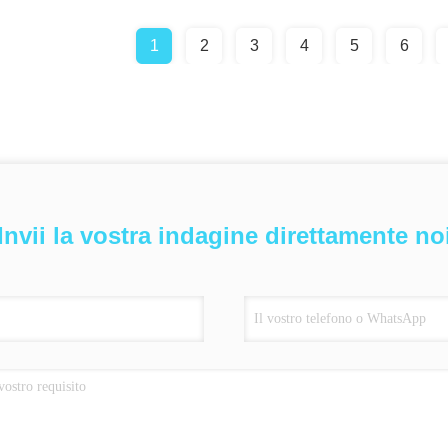
1
2
3
4
5
6
Invii la vostra indagine direttamente no