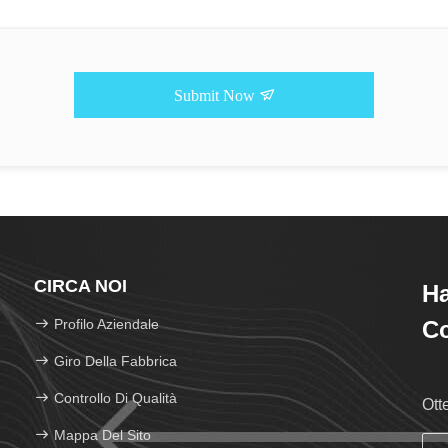
Submit Now
CIRCA NOI
H
Profilo Aziendale
Co
Giro Della Fabbrica
Controllo Di Qualità
Ott
Mappa Del Sito