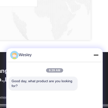
Wesley
angzhou Dreamy Technology
6:39 AM
.,Ltd
Good day, what product are you looking 
for?
erremo appena possibile indietro voi.