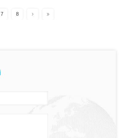
7
8
i