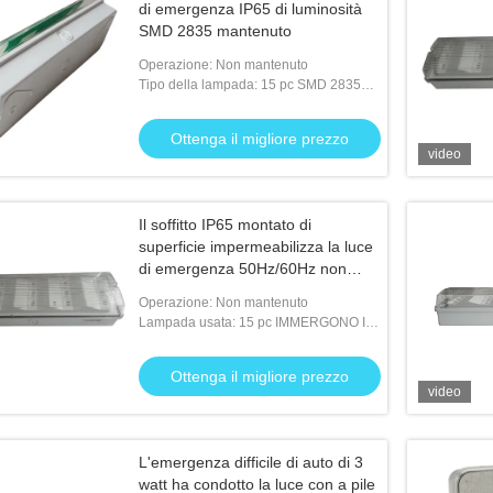
di emergenza IP65 di luminosità
SMD 2835 mantenuto
Operazione: Non mantenuto
Tipo della lampada: 15 pc SMD 2835
LED bianco
Ottenga il migliore prezzo
video
Il soffitto IP65 montato di
superficie impermeabilizza la luce
di emergenza 50Hz/60Hz non
mantenuti
Operazione: Non mantenuto
Lampada usata: 15 pc IMMERGONO IL
LED bianco
Ottenga il migliore prezzo
video
L'emergenza difficile di auto di 3
watt ha condotto la luce con a pile