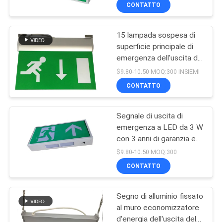
CONTROLLO
CONTATTO
DI
15 lampada sospesa di
QUALITÀ
superficie principale di
emergenza dell'uscita di
CONTATTICI
PCS SMD del soffitto di
$9.80-10.50 MOQ:300 INSIEMI
alluminio del segno
CONTATTO
RICHIEDA
Segnale di uscita di
UNA
emergenza a LED da 3 W
CITAZIONE
con 3 anni di garanzia e
180 minuti di tempo di
$9.80-10.50 MOQ:300
emergenza Luce di
MAPPA
CONTATTO
emergenza a LED
DEL
ricaricabile
Segno di alluminio fissato
SITO
al muro economizzatore
d'energia dell'uscita del