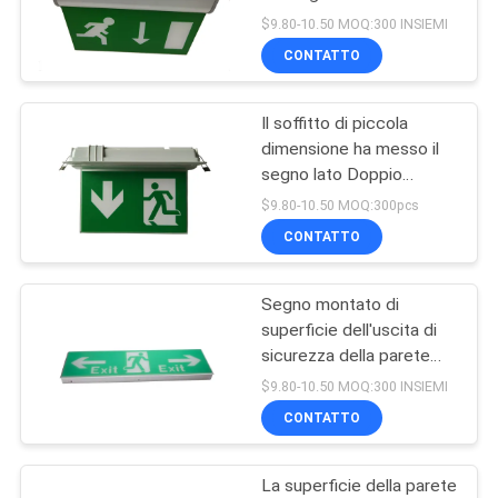
LED con il piatto acrilico
NORME
$9.80-10.50 MOQ:300 INSIEMI
CONTATTO
SULLA
PRIVACY
Il soffitto di piccola
dimensione ha messo il
segno lato Doppio
dell'uscita di sicurezza
$9.80-10.50 MOQ:300pcs
del LED
CONTATTO
Segno montato di
superficie dell'uscita di
sicurezza della parete
SMD LED/segno
$9.80-10.50 MOQ:300 INSIEMI
corrente di plastica
CONTATTO
dell'uscita dell'uomo
La superficie della parete