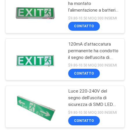
ha montato
l'alimentazione a batteria
principale dell'interno del
$9.80-10.50 MOQ:300 INSIEMI
segno Ni-cad dell'uscita
CONTATTO
di sicurezza
120mA d'attaccatura
permanente ha condotto
il segno dell'uscita di
sicurezza con 3 anni di
$9.80-10.50 MOQ:300 INSIEMI
garanzia
CONTATTO
Luce 220-240V del
segno dell'uscita di
sicurezza di SMD LED
con Ni - cad a pile
$9.80-10.50 MOQ:300 INSIEMI
CONTATTO