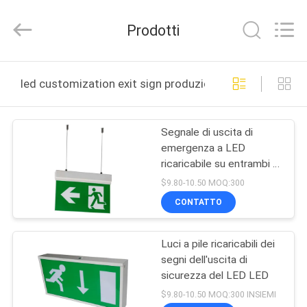
2026
Hangzhou
Dreamy
Prodotti
Technology
Co.,Ltd.
All
Rights
CASA
Reserved.
led customization exit sign produzione online
PRODOTTI
Segnale di uscita di
emergenza a LED
CIRCA
ricaricabile su entrambi i
NOI
lati con autonomia di 3
$9.80-10.50 MOQ:300
ore, batteria agli ioni di
CONTATTO
litio e struttura in plastica
GIRO
Luci a pile ricaricabili dei
DELLA
segni dell'uscita di
FABBRICA
sicurezza del LED LED
$9.80-10.50 MOQ:300 INSIEMI