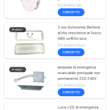
NORME
$12.80 MOQ:500
CONTATTO
SULLA
PRIVACY
3 ore Autonomia Batteria
al litio resistenza al fuoco
ABS soffitto luce
d'emergenza con
$12.80 MOQ:300 pc
installazione in reticolo
CONTATTO
lampada di emergenza
ricaricabile principale non
permanente 220-240V
con 3 anni di garanzia
$12.80 MOQ:300 pc
CONTATTO
Luce LED di emergenza