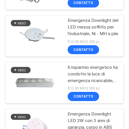
CONTROLLO
CONTATTO
DI
Emergenza Downlight del
QUALITÀ
LED messa soffitto per
l'industriale, Ni - MH a pile
CONTATTICI
$12.80 MOQ:300 pc
CONTATTO
RICHIEDA
Il risparmio energetico ha
UNA
condotto la luce di
CITAZIONE
emergenza ricaricabile,
ha condotto l'intelaiatura
$12.80 MOQ:300 pc
dell'ABS delle luci
MAPPA
CONTATTO
dell'uscita di sicurezza
DEL
Emergenza Downlight
SITO
LED 3W con 3 anni di
garanzia, corpo in ABS