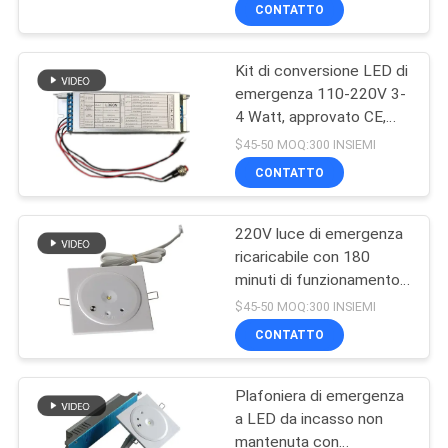
CONTROLLO
CONTATTO
DI
Kit di conversione LED di
QUALITÀ
36
emergenza 110-220V 3-
4 Watt, approvato CE,
Luce di emergenza
CONTATTICI
con funzione di autotest
$45-50 MOQ:300 INSIEMI
messa
CONTATTO
RICHIEDA
220V luce di emergenza
UNA
ricaricabile con 180
CITAZIONE
minuti di funzionamento,
59
cartuccio ABS ignifugo e
$45-50 MOQ:300 INSIEMI
montato a parete
luci di emergenza
MAPPA
CONTATTO
DEL
principali
Plafoniera di emergenza
SITO
a LED da incasso non
mantenuta con