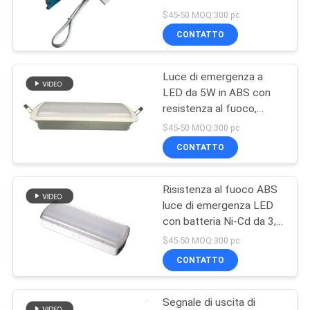
autonomia di 3 ore e
NORME
$45-50 MOQ:300 pc
batteria Ni-MH
CONTATTO
SULLA
46
PRIVACY
Luce di emergenza
Luce di emergenza a
LED da 5W in ABS con
del soffitto
resistenza al fuoco,
funzionamento per 3 ore
$45-50 MOQ:300 pc
e funzione di ricarica di
CONTATTO
emergenza
Risistenza al fuoco ABS
20
luce di emergenza LED
Emergenza
con batteria Ni-Cd da 3,6
V e durata superiore a 3
$45-50 MOQ:300 pc
Downlight del LED
ore
CONTATTO
Segnale di uscita di