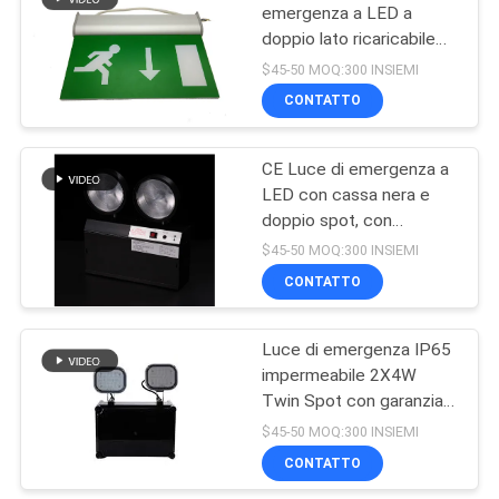
emergenza a LED a
doppio lato ricaricabile
12
con tempo di emergenza
$45-50 MOQ:300 INSIEMI
di 3 ore e installazione su
Luci di emergenza
CONTATTO
parete
difficili di auto
CE Luce di emergenza a
LED con cassa nera e
doppio spot, con
garanzia di 3 anni,
$45-50 MOQ:300 INSIEMI
batteria da 3,6 V/1,6 Ah e
CONTATTO
52
durata di 3 ore
Luci di emergenza
Luce di emergenza IP65
impermeabile 2X4W
gemellate del punto
Twin Spot con garanzia
di 3 anni e lampada di
$45-50 MOQ:300 INSIEMI
emergenza a LED a
CONTATTO
doppia testa