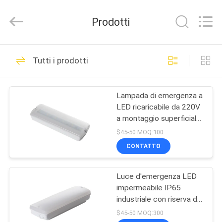
2026
Hangzhou
Dreamy
Prodotti
Technology
Co.,Ltd.
All
Rights
CASA
Reserved.
92
Tutti i prodotti
Luce di emergenza
PRODOTTI
impermeabile
Lampada di emergenza a
LED ricaricabile da 220V
CIRCA
a montaggio superficiale
NOI
con 3 ore di autonomia e
$45-50 MOQ:100
struttura in plastica
CONTATTO
73
GIRO
Luce di emergenza
Luce d'emergenza LED
DELLA
impermeabile IP65
FABBRICA
ricaricabile
industriale con riserva di
3 ore e batteria Ni-Cd
$45-50 MOQ:300