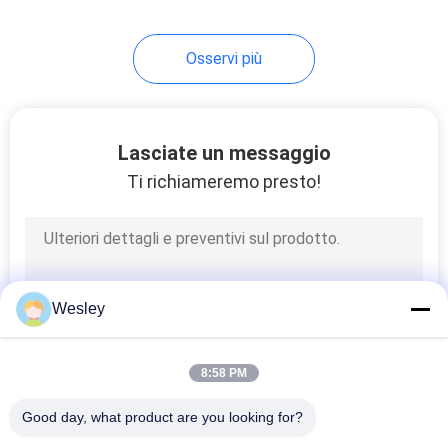
38
Osservi più
segni principali
dell'uscita
Lasciate un messaggio
Ti richiameremo presto!
34
Doppi segni
Wesley
dell'uscita
parteggiata
8:58 PM
Good day, what product are you looking for?