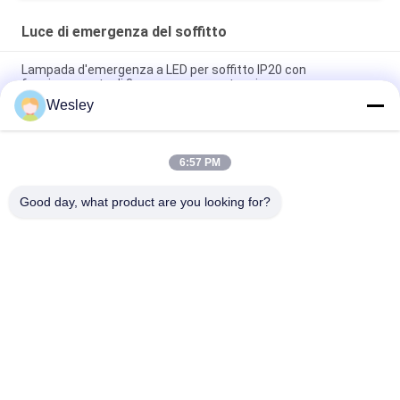
Luce di emergenza del soffitto
Lampada d'emergenza a LED per soffitto IP20 con
funzionamento di 3 ore senza manutenzione
Wesley
Luce di emergenza a LED da incasso ignifuga con
funzionamento di 3 ore e funzione non mantenuta
6:57 PM
3 ore Autonomia Batteria al litio resistenza al fuoco ABS
soffitto luce d'emergenza con installazione in reticolo
Good day, what product are you looking for?
Categorie popolari
Tutti
Luce Di Emergenza 
Luce Di Emergenza 
Impermeabile
Ricaricabile
Luce Di Emergenza 
Luci Di Emergenza 
Messa
Principali
Luce Di Emergenza 
Emergenza 