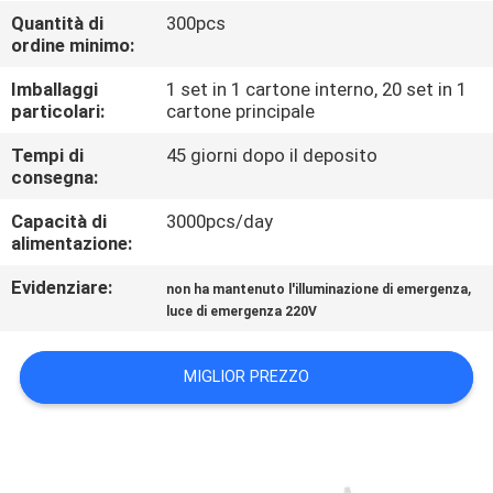
CONTROLLO
Quantità di
300pcs
ordine minimo:
DI
QUALITÀ
Imballaggi
1 set in 1 cartone interno, 20 set in 1
particolari:
cartone principale
CONTATTICI
Tempi di
45 giorni dopo il deposito
consegna:
Capacità di
3000pcs/day
RICHIEDA
alimentazione:
UNA
Evidenziare:
,
non ha mantenuto l'illuminazione di emergenza
CITAZIONE
luce di emergenza 220V
SITEMAP
MIGLIOR PREZZO
NORME
SULLA