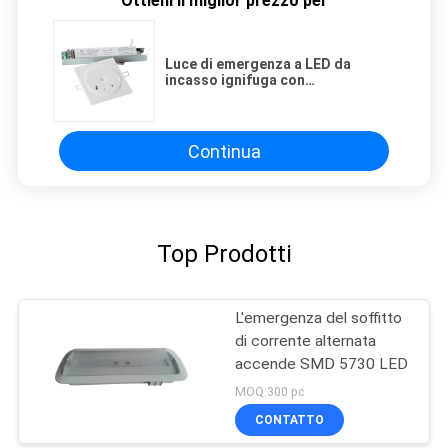
Ottieni il miglior prezzo per
Luce di emergenza a LED da
incasso ignifuga con
funzionamento di 3 ore e funzione
non mantenuta
Continua
Top Prodotti
L'emergenza del soffitto
di corrente alternata
accende SMD 5730 LED
MOQ:300 pc
CONTATTO