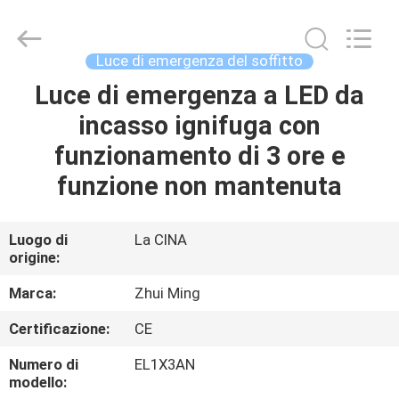
2026
Hangzhou
Dreamy
Technology
Co.,Ltd.
Luce di emergenza del soffitto
All
Rights
Luce di emergenza a LED da
CASA
Reserved.
incasso ignifuga con
PRODOTTI
funzionamento di 3 ore e
funzione non mantenuta
CIRCA
NOI
Luogo di
La CINA
origine:
GIRO
Marca:
Zhui Ming
DELLA
Certificazione:
CE
FABBRICA
Numero di
EL1X3AN
modello: