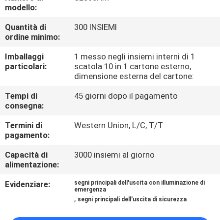
CONTROLLO
modello:
DI
Quantità di
300 INSIEMI
ordine minimo:
QUALITÀ
Imballaggi
1 messo negli insiemi interni di 1
particolari:
scatola 10 in 1 cartone esterno,
CONTATTICI
dimensione esterna del cartone:
Tempi di
45 giorni dopo il pagamento
RICHIEDA
consegna:
UNA
Termini di
Western Union, L/C, T/T
CITAZIONE
pagamento:
Capacità di
3000 insiemi al giorno
alimentazione:
MAPPA
DEL
Evidenziare:
segni principali dell'uscita con illuminazione di
emergenza
,
SITO
segni principali dell'uscita di sicurezza