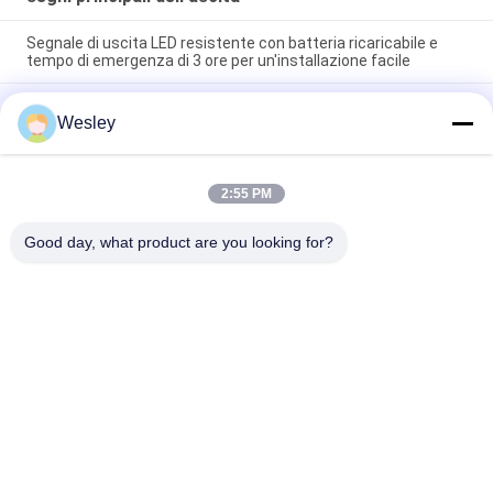
Segnale di uscita LED resistente con batteria ricaricabile e
tempo di emergenza di 3 ore per un'installazione facile
Segnaletica di uscita LED con grado di protezione IP65, 3 ore di
Wesley
autonomia in emergenza e luce di emergenza alimentata a
batteria Ni-Cd
Segno montato di superficie dell'uscita di sicurezza della
2:55 PM
parete SMD LED/segno corrente di plastica dell'uscita
dell'uomo
Good day, what product are you looking for?
Categorie popolari
Tutti
Luce Di Emergenza 
Luce Di Emergenza 
Impermeabile
Ricaricabile
Luce Di Emergenza 
Luci Di Emergenza 
Messa
Principali
Luce Di Emergenza 
Emergenza 