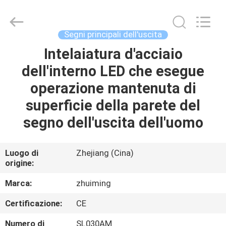
2026
Hangzhou
Dreamy
Technology
Co.,Ltd.
Segni principali dell'uscita
All
Rights
Intelaiatura d'acciaio
CASA
Reserved.
dell'interno LED che esegue
PRODOTTI
operazione mantenuta di
superficie della parete del
CIRCA
segno dell'uscita dell'uomo
NOI
Luogo di
Zhejiang (Cina)
origine:
GIRO
DELLA
Marca:
zhuiming
FABBRICA
Certificazione:
CE
Numero di
SL030AM