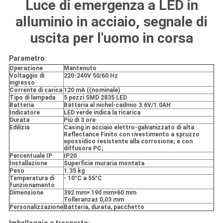
Luce di emergenza a LED in
alluminio in acciaio, segnale di
uscita per l'uomo in corsa
Parametro:
Operazione
Mantenuto
Voltaggio di
220-240V 50/60 Hz
ingresso
Corrente di carica
120 mA ((nominale)
Tipo di lampada
5 pezzi SMD 2835 LED
Batteria
Batteria al nichel-cadmio 3.6V/1.0AH
Indicatore
LED verde indica la ricarica
Durata
Più di 3 ore
Edilizia
Casing in acciaio elettro-galvanizzato di alta
Reflectance Finito con rivestimento a spruzzo
epossidico resistente alla corrosione; e con
diffusore PC;
Percentuale IP
IP20
Installazione
Superficie muraria montata
Peso
1.35 kg
Temperatura di
- 10
°C a 55
°C
funzionamento
Dimensione
392 mm
× 190 mm
×60 mm
Tolleranza
± 0,03 mm
Personalizzazione
Batteria, durata, pacchetto