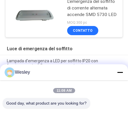
L'emergenza del soffitto
di corrente alternata
accende SMD 5730 LED
MOQ:300 pc
CONTATTO
Luce di emergenza del soffitto
Lampada d'emergenza a LED per soffitto IP20 con
funzionamento di 3 ore senza manutenzione
Wesley
Luce di emergenza a LED da incasso ignifuga con
funzionamento di 3 ore e funzione non mantenuta
11:08 AM
3 ore Autonomia Batteria al litio resistenza al fuoco ABS
soffitto luce d'emergenza con installazione in reticolo
Good day, what product are you looking for?
Categorie popolari
Tutti