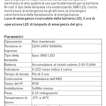
elettronici di alta qualità di uso particolarmente per la batteria
Ni-cad. Il tipo della lampada sta evidenziando SMD LED, così la
nostra luce di emergenza ha gli alti lumi, la vita lunga e
caratteristica della dissipazione di energia bassa.
Luce di emergenza ricaricabile della batteria LED, 3 ore di
operazione LED di lampada di emergenza del giro
Parametri:
Operazione
Non mantenuto
Tensione in
220V-240V 50/60Hz
ingresso
Tipo della
5pcs SMD LED
lampada
Batteria
Accumulatore al nickel-cadmio 3.6V 0,6
AH
Indicatore
Il LED rosso indica il carico
Tempo di durata
Più di 3 ore
Costruzione
Intelaiatura dell'ABS
Tasso del IP
IP20
Installazione
Soffitto messo
Peso
0,23 chilogrammi
Temperatura di
-5℃ a 45℃
lavoro