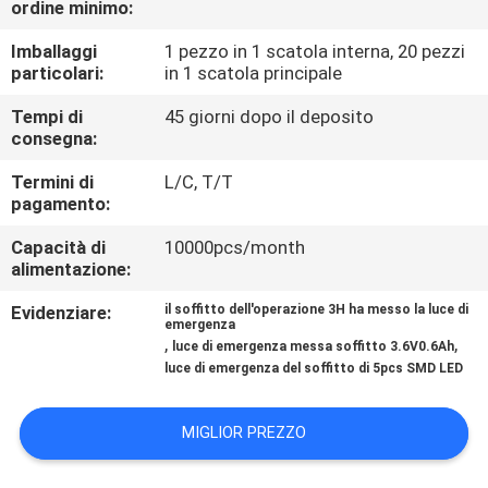
ordine minimo:
CONTROLLO
DI
Imballaggi
1 pezzo in 1 scatola interna, 20 pezzi
particolari:
in 1 scatola principale
QUALITÀ
Tempi di
45 giorni dopo il deposito
consegna:
CONTATTICI
Termini di
L/C, T/T
pagamento:
RICHIEDA
Capacità di
10000pcs/month
UNA
alimentazione:
CITAZIONE
Evidenziare:
il soffitto dell'operazione 3H ha messo la luce di
emergenza
,
,
luce di emergenza messa soffitto 3.6V0.6Ah
MAPPA
luce di emergenza del soffitto di 5pcs SMD LED
DEL
MIGLIOR PREZZO
SITO