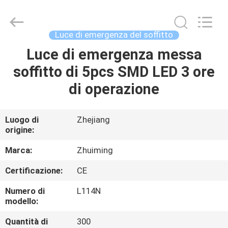
2026
Hangzhou
Dreamy
Technology
Co.,Ltd.
Luce di emergenza del soffitto
All
Rights
Luce di emergenza messa
CASA
Reserved.
soffitto di 5pcs SMD LED 3 ore
PRODOTTI
di operazione
CIRCA
Luogo di
Zhejiang
origine:
NOI
Marca:
Zhuiming
GIRO
Certificazione:
CE
DELLA
Numero di
L114N
FABBRICA
modello:
Quantità di
300