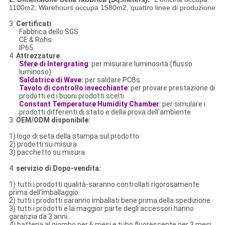
1100m2, Warehours occupa 1580m2, quattro linee di produzione
3.
Certificati
Fabbrica dello SGS
CE & Rohs
IP65
4.
Attrezzature
Sfere di Intergrating
:
per misurare luminosità (flusso
luminoso)
Saldatrice di Wave:
per saldare PCBs
Tavolo di controllo invecchiante
:
per provare prestazione di
prodotti ed i buoni prodotti scelti
Constant Temperature Humidity Chamber
:
per simulare i
prodotti differenti di stato e della prova dell'ambiente
3.
OEM/ODM disponibile:
1) logo di seta della stampa sul prodotto
2) prodotti su misura
3) pacchetto su misura
4.
servizio di Dopo-vendita:
1) tutti i prodotti qualità-saranno controllati rigorosamente
prima dell'imballaggio.
2) tutti i prodotti saranno imballati bene prima della spedizione.
3) tutti i prodotti e la maggior parte degli accessori hanno
garanzia da 3 anni.
4) batteria al piombo per 6 mesi e tubo fluorescente per 3 mesi.