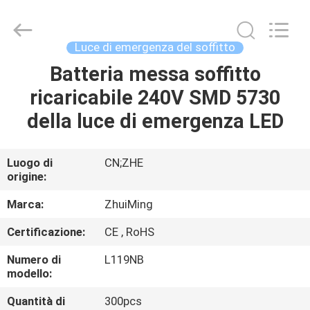
2026
Hangzhou
Dreamy
Technology
Co.,Ltd.
Luce di emergenza del soffitto
All
Rights
Batteria messa soffitto
CASA
Reserved.
ricaricabile 240V SMD 5730
PRODOTTI
della luce di emergenza LED
CIRCA
Luogo di
CN;ZHE
origine:
NOI
Marca:
ZhuiMing
GIRO
Certificazione:
CE , RoHS
DELLA
Numero di
L119NB
FABBRICA
modello:
Quantità di
300pcs