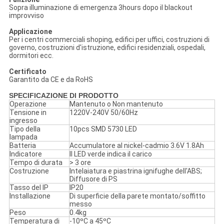
Sopra illuminazione di emergenza 3hours dopo il blackout
improvviso
Applicazione
Per i centri commerciali shoping, edifici per uffici, costruzioni di
governo, costruzioni d'istruzione, edifici residenziali, ospedali,
dormitori ecc.
Certificato
Garantito da CE e da RoHS
SPECIFICAZIONE DI PRODOTTO
Operazione
Mantenuto o Non mantenuto
Tensione in
1220V-240V 50/60Hz
ingresso
Tipo della
10pcs SMD 5730 LED
lampada
Batteria
Accumulatore al nickel-cadmio 3.6V 1.8Ah
Indicatore
Il LED verde indica il carico
Tempo di durata
> 3 ore
Costruzione
Intelaiatura e piastrina ignifughe dell'ABS;
Diffusore di PS
Tasso del IP
IP20
Installazione
Di superficie della parete montato/soffitto
messo
Peso
0.4kg
Temperatura di
-10ºC a 45ºC