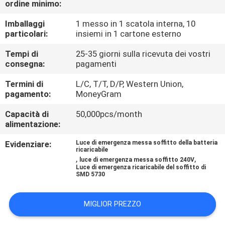
ordine minimo:
CONTROLLO
DI
Imballaggi
1 messo in 1 scatola interna, 10
particolari:
insiemi in 1 cartone esterno
QUALITÀ
Tempi di
25-35 giorni sulla ricevuta dei vostri
consegna:
pagamenti
CONTATTICI
Termini di
L/C, T/T, D/P, Western Union,
pagamento:
MoneyGram
RICHIEDA
Capacità di
50,000pcs/month
UNA
alimentazione:
CITAZIONE
Evidenziare:
Luce di emergenza messa soffitto della batteria
ricaricabile
,
,
luce di emergenza messa soffitto 240V
Luce di emergenza ricaricabile del soffitto di
MAPPA
SMD 5730
DEL
SITO
MIGLIOR PREZZO