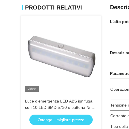
Descri
PRODOTTI RELATIVI
L'alto po
Descrizio
Parametr
video
Operazio
Luce d'emergenza LED ABS ignifuga
Tensione i
con 10 LED SMD 5730 e batteria Ni-Cd
da 3,6 V a 1,8 Ah
Corrente d
Ottenga il migliore prezzo
Tipo dell