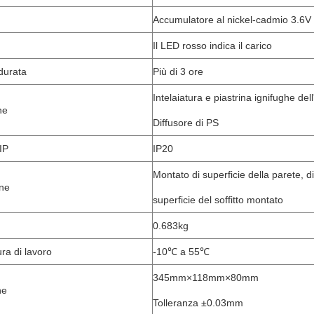
Accumulatore al nickel-cadmio 3.6V
Il LED rosso indica il carico
durata
Più di 3 ore
Intelaiatura e piastrina ignifughe del
ne
Diffusore di PS
IP
IP20
Montato di superficie della parete, di
one
superficie del soffitto montato
0.683kg
ra di lavoro
-10℃ a 55℃
345mm×118mm×80mm
ne
Tolleranza ±0.03mm