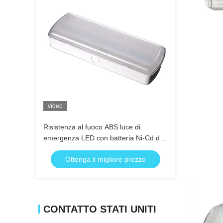
video
Risistenza al fuoco ABS luce di
emergenza LED con batteria Ni-Cd da
3,6 V e durata superiore a 3 ore
Ottenga il migliore prezzo
CONTATTO STATI UNITI