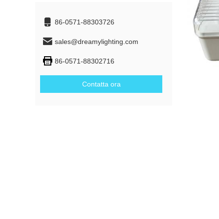
86-0571-88303726
sales@dreamylighting.com
86-0571-88302716
Contatta ora