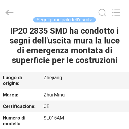
2026
Hangzhou
Dreamy
Technology
Co.,Ltd.
Segni principali dell'uscita
All
Rights
IP20 2835 SMD ha condotto i
CASA
Reserved.
segni dell'uscita mura la luce
PRODOTTI
di emergenza montata di
superficie per le costruzioni
CIRCA
NOI
Luogo di
Zhejiang
origine:
GIRO
Marca:
Zhui Ming
DELLA
Certificazione:
CE
FABBRICA
Numero di
SL015AM
modello: