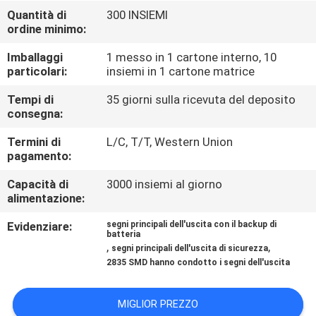
CONTROLLO
Quantità di
300 INSIEMI
ordine minimo:
DI
QUALITÀ
Imballaggi
1 messo in 1 cartone interno, 10
particolari:
insiemi in 1 cartone matrice
CONTATTICI
Tempi di
35 giorni sulla ricevuta del deposito
consegna:
Termini di
L/C, T/T, Western Union
RICHIEDA
pagamento:
UNA
Capacità di
3000 insiemi al giorno
CITAZIONE
alimentazione:
Evidenziare:
segni principali dell'uscita con il backup di
batteria
MAPPA
,
,
segni principali dell'uscita di sicurezza
DEL
2835 SMD hanno condotto i segni dell'uscita
SITO
MIGLIOR PREZZO