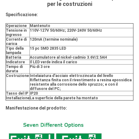
per le costruzioni
Specificazione:
Operazione
Mantenuto
Tensione in
110V-127V 50/60Hz; 220V-240V 50/60Hz
ingresso
Corrente di
120mA (termine nominale)
carica
Tipo della
15 pc SMD 2835 LED
lampada
Batteria
Accumulatore al nickel-cadmio 3.6V/2.5AH
Indicatore
Il LED verde indica il carico
Tempo di
Più di 3 ore
durata
Costruzione
Intelaiatura d'acciaio elettrozincata del livello
Riflettanza finita con il rivestimento a resina epossidica
resistente alla corrosione dello spruzzo; e con il
diffusore del PC;
Tasso del IP
IP20
Installazione
La superficie della parete ha montato
Manifestazione del prodotto: