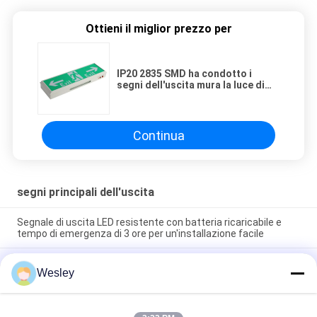
Ottieni il miglior prezzo per
IP20 2835 SMD ha condotto i
segni dell'uscita mura la luce di
emergenza montata di superficie
per le costruzioni
Continua
segni principali dell'uscita
Segnale di uscita LED resistente con batteria ricaricabile e
tempo di emergenza di 3 ore per un'installazione facile
Segnaletica di uscita LED con grado di protezione IP65, 3 ore di
Wesley
autonomia in emergenza e luce di emergenza alimentata a
batteria Ni-Cd
Segno montato di superficie dell'uscita di sicurezza della