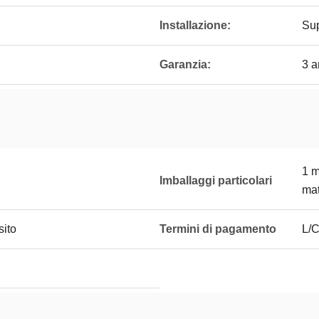
Installazione:
Sup
Garanzia:
3 a
1 m
Imballaggi particolari
mat
sito
Termini di pagamento
L/C