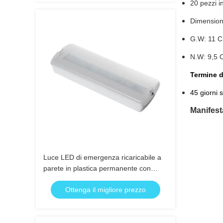
20 pezzi i
Dimension
G.W: 11
N.W: 9,5
Termine 
45 giorni 
Manifest
Luce LED di emergenza ricaricabile a
parete in plastica permanente con
backup di 3 ore e batteria Ni-Cd,
Ottenga il migliore prezzo
certificazione IP20