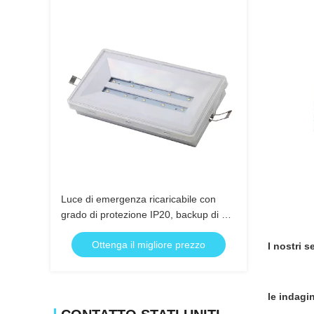
Luce di emergenza ricaricabile con
grado di protezione IP20, backup di 3
ore e batteria Ni-Cd per illuminazione
Ottenga il migliore prezzo
di evacuazione sicura
I nostri se
le indagi