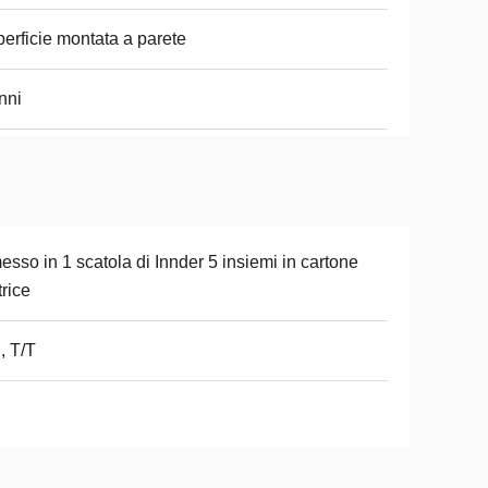
erficie montata a parete
nni
esso in 1 scatola di Innder 5 insiemi in cartone
rice
, T/T