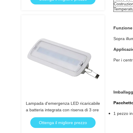
Costruzio
Temperatu
Funzione
Sopra illu
Applicaz
Per i centr
Imballagg
Pacchett
Lampada d'emergenza LED ricaricabile
a batteria integrata con riserva di 3 ore
1 pezzo in
Ottenga il migliore prezzo