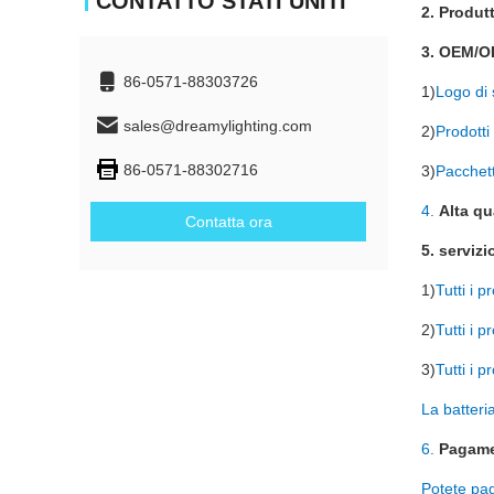
CONTATTO STATI UNITI
2. Produt
3. OEM/O
86-0571-88303726
1)
Logo di 
sales@dreamylighting.com
2)
Prodotti
86-0571-88302716
3)
Pacchet
4.
Alta qu
Contatta ora
5. serviz
1)
Tutti i 
2)
Tutti i 
3)
Tutti i 
La batteri
6.
Pagam
Potete pa