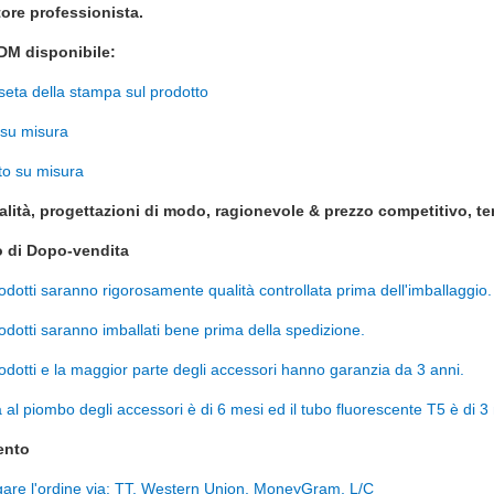
tore professionista.
DM disponibile:
seta della stampa sul prodotto
 su misura
to su misura
alità, progettazioni di modo, ragionevole & prezzo competitivo, t
io di Dopo-vendita
prodotti saranno rigorosamente qualità controllata prima dell'imballaggio.
prodotti saranno imballati bene prima della spedizione.
prodotti e la maggior parte degli accessori hanno garanzia da 3 anni.
a al piombo degli accessori è di 6 mesi ed il tubo fluorescente T5 è di 3
ento
gare l'ordine via: TT, Western Union, MoneyGram, L/C