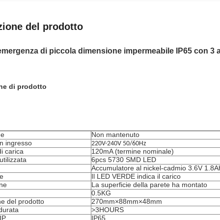
zione del prodotto
emergenza di piccola dimensione impermeabile IP65 con 3 a
ne di prodotto
ne
Non mantenuto
n ingresso
220V-240V 50/60Hz
i carica
120mA (termine nominale)
tilizzata
6pcs 5730 SMD LED
Accumulatore al nickel-cadmio 3.6V 1.8A
ne
Il LED VERDE indica il carico
one
La superficie della parete ha montato
0.5KG
e del prodotto
270mm×88mm×48mm
durata
>3HOURS
IP
IP65