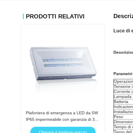
Descri
PRODOTTI RELATIVI
Luce di 
Descrizio
Parametri
Operazio
Tensione i
Corrente d
Lampada u
Batteria
Indicazio
Installazi
Plafoniera di emergenza a LED da 5W
Peso
IP65 impermeabile con garanzia di 3
Dimension
anni e durata di 25000 ore
Tempo di 
Tasso del 
Ottenga il migliore prezzo