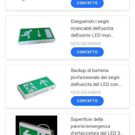
CONTROLLO
CONTATTO
DI
Eseguendo i segni
QUALITÀ
36
ricaricabili dell'uscita
dell'uomo LED muri
Luce di emergenza
CONTATTICI
montato di superficie,
MOQ:300 INSIEMI
messa
certificazione del CE
CONTATTO
RICHIEDA
Backup di batteria
UNA
professionale dei segni
CITAZIONE
dell'uscita del LED con
59
60 pc 3014 SMD LED,
MOQ:300 INSIEMI
colore verde
luci di emergenza
MAPPA
CONTATTO
DEL
principali
Superficie della
SITO
parete/emergenza
d'attaccatura del LED 3