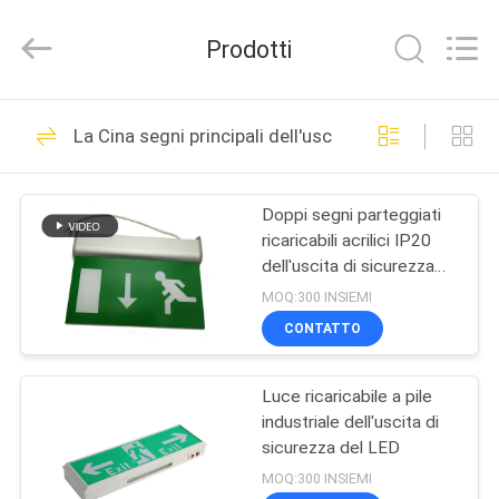
2026
Hangzhou
Dreamy
Prodotti
Technology
Co.,Ltd.
All
Rights
CASA
Reserved.
92
La Cina segni principali dell'uscita
Luce di emergenza
PRODOTTI
impermeabile
Doppi segni parteggiati
ricaricabili acrilici IP20
CIRCA
dell'uscita di sicurezza
NOI
con a pile
MOQ:300 INSIEMI
CONTATTO
73
GIRO
Luce di emergenza
Luce ricaricabile a pile
DELLA
industriale dell'uscita di
FABBRICA
ricaricabile
sicurezza del LED
MOQ:300 INSIEMI