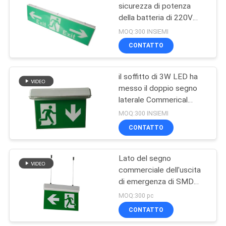
sicurezza di potenza
della batteria di 220V
12
LED con 3 anni di
MOQ:300 INSIEMI
garanzia
Luci di emergenza
CONTATTO
difficili di auto
il soffitto di 3W LED ha
messo il doppio segno
laterale Commerical
dell'uscita di sicurezza
MOQ:300 INSIEMI
CONTATTO
52
Luci di emergenza
Lato del segno
commerciale dell'uscita
gemellate del punto
di emergenza di SMD
2835 LED doppio
MOQ:300 pc
CONTATTO