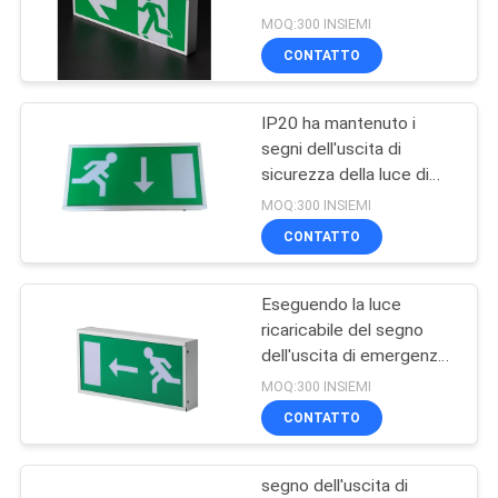
ore di luce ricaricabile di
NORME
MOQ:300 INSIEMI
operazione
CONTATTO
SULLA
46
PRIVACY
Luce di emergenza
IP20 ha mantenuto i
segni dell'uscita di
del soffitto
sicurezza della luce di
emergenza del LED con il
MOQ:300 INSIEMI
diffusore del PC
CONTATTO
Eseguendo la luce
20
ricaricabile del segno
Emergenza
dell'uscita di emergenza
dell'uomo LED
MOQ:300 INSIEMI
Downlight del LED
automatica
CONTATTO
segno dell'uscita di