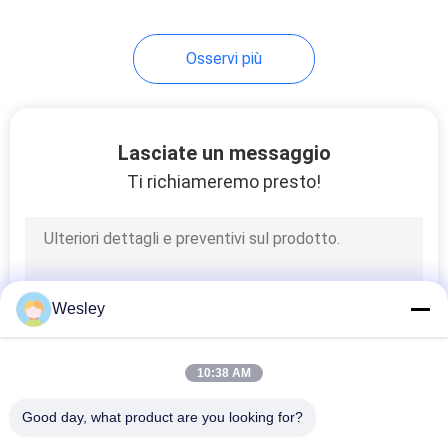
38
Osservi più
segni principali
dell'uscita
Lasciate un messaggio
Ti richiameremo presto!
34
Doppi segni
Wesley
dell'uscita
parteggiata
10:38 AM
Good day, what product are you looking for?